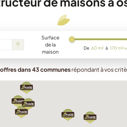
ructeur de maisons à o
Surface
Chargement...
de la
De
60 m²
à
170 m²
e
maison
 offres dans 43 communes
répondant à vos crit