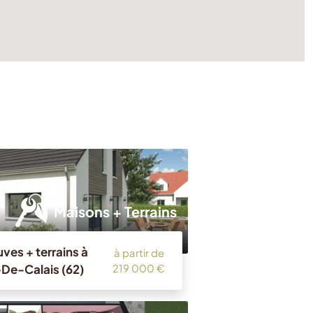
Maisons + Terrains
ves + terrains à
à partir de
-De-Calais (62)
219 000 €