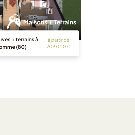
Maisons + Terrains
ves + terrains à
à partir de
Somme (80)
209 000 €