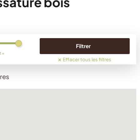
ssature bois
Filtrer
t +
×
Effacer tous les filtres
ères