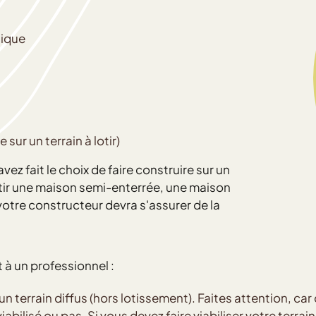
sique
sur un terrain à lotir)
avez fait le choix de faire construire sur un
bâtir une maison semi-enterrée, une maison
 votre constructeur devra s'assurer de la
t à un professionnel :
d'un terrain diffus (hors lotissement). Faites attention, ca
abilisé ou pas. Si vous devez faire viabiliser votre terrai