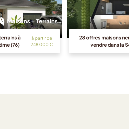
Maisons + Terrains
errains à
28 offres maisons neu
à partir de
time (76)
vendre dans la 
248 000 €