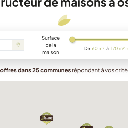
ructeur de maisons à o
Surface
Chargement...
de la
De
60 m²
à
170 m²
e
maison
 offres dans 25 communes
répondant à vos critè