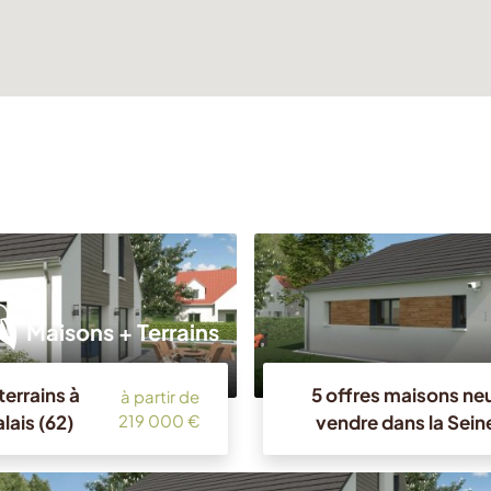
Maisons + Terrains
terrains à
5 offres maisons neu
à partir de
ais (62)
vendre dans la Sein
219 000 €