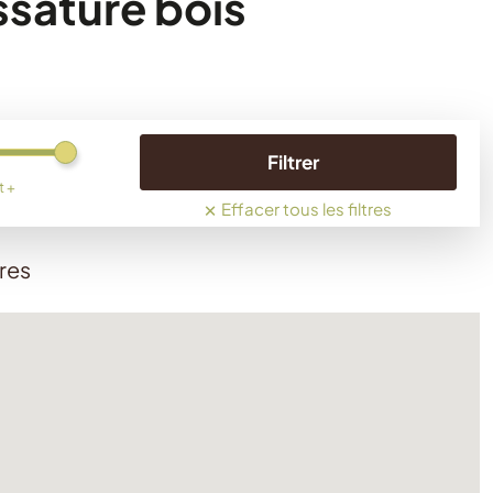
ssature bois
Filtrer
t +
×
Effacer tous les filtres
res