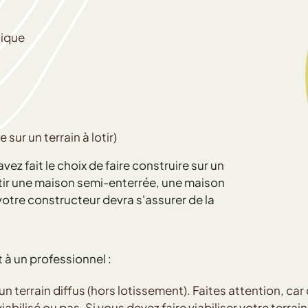
sique
sur un terrain à lotir)
avez fait le choix de faire construire sur un
bâtir une maison semi-enterrée, une maison
 votre constructeur devra s'assurer de la
t à un professionnel :
d'un terrain diffus (hors lotissement). Faites attention, ca
abilisé ou pas. Si vous devez faire viabiliser votre terrai