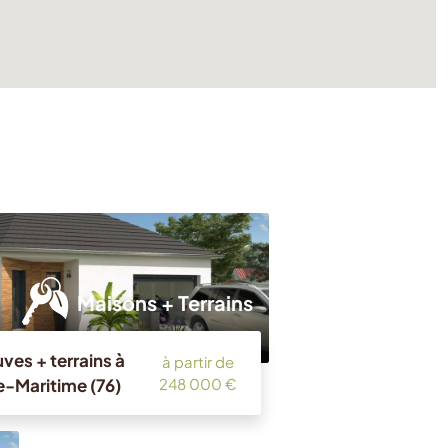
Maisons + Terrains
ves + terrains à
à partir de
e-Maritime (76)
248 000 €