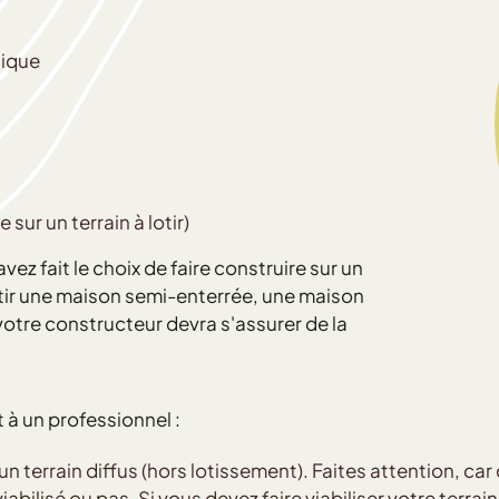
sique
sur un terrain à lotir)
avez fait le choix de faire construire sur un
bâtir une maison semi-enterrée, une maison
 votre constructeur devra s'assurer de la
t à un professionnel :
d'un terrain diffus (hors lotissement). Faites attention, ca
abilisé ou pas. Si vous devez faire viabiliser votre terrai