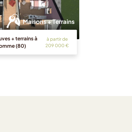
Maisons + Terrains
ves + terrains à
à partir de
Somme (80)
209 000 €