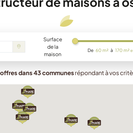
ructeur de maisons à o
Surface
Chargement...
de la
De
60 m²
à
170 m²
e
maison
 offres dans 43 communes
répondant à vos crit