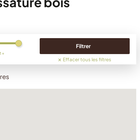
ssature bois
Filtrer
t +
×
Effacer tous les filtres
ères