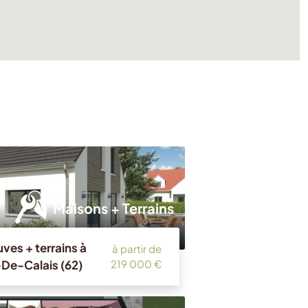
Maisons + Terrains
ves + terrains à
à partir de
-De-Calais (62)
219 000 €