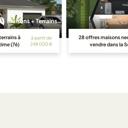
Maisons + Terrains
errains à
28 offres maisons neu
à partir de
time (76)
vendre dans la 
248 000 €