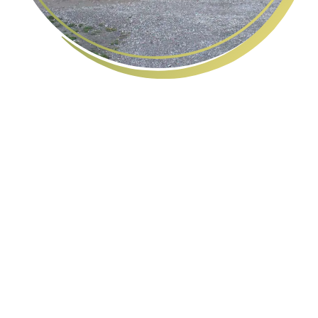
Constructeur de maisons, locaux professionnels, et
extensions en ossature bois, Somme, Oise, Pas-de-
Calais & Seine-Maritime.