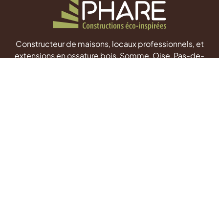
Constructeur de maisons, locaux professionnels, et
extensions en ossature bois, Somme, Oise, Pas-de-
Calais & Seine-Maritime.
Phare
Flixecourt
ZAC des Hauts Plateaux
7 All. des Merisiers
80420 Flixecourt