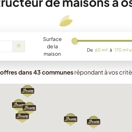
ructeur de maisons à o
Surface
Chargement...
de la
De
60 m²
à
170 m²
e
maison
 offres dans 43 communes
répondant à vos crit