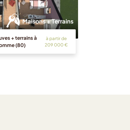
Maisons + Terrains
ves + terrains à
à partir de
Somme (80)
209 000 €