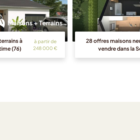
Maisons + Terrains
errains à
28 offres maisons neu
à partir de
time (76)
vendre dans la 
248 000 €