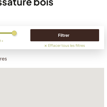
ssature bois
Filtrer
t +
×
Effacer tous les filtres
ères