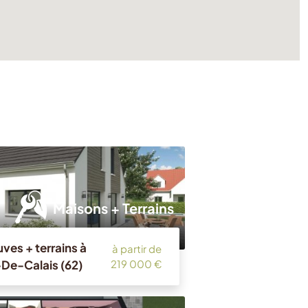
Maisons + Terrains
ves + terrains à
à partir de
-De-Calais (62)
219 000 €