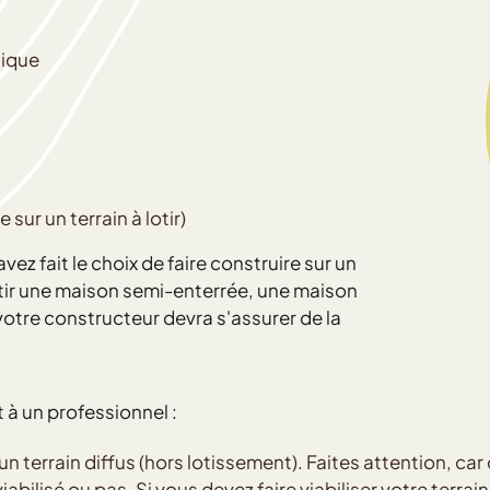
sique
sur un terrain à lotir)
avez fait le choix de faire construire sur un
bâtir une maison semi-enterrée, une maison
 votre constructeur devra s'assurer de la
t à un professionnel :
d'un terrain diffus (hors lotissement). Faites attention, ca
abilisé ou pas. Si vous devez faire viabiliser votre terrai