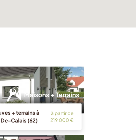
Maisons + Terrains
ves + terrains à
à partir de
-De-Calais (62)
219 000 €