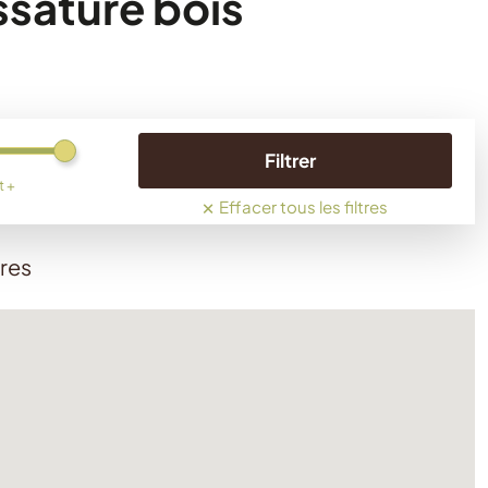
ssature bois
Filtrer
t +
×
Effacer tous les filtres
ères