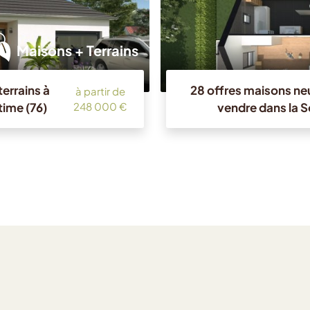
Maisons + Terrains
errains à
28 offres maisons neu
à partir de
time (76)
vendre dans la 
248 000 €