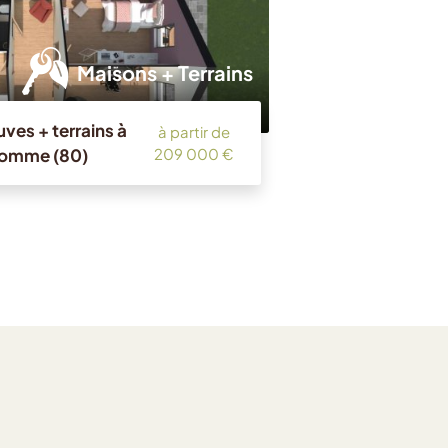
Maisons + Terrains
ves + terrains à
à partir de
Somme (80)
209 000 €