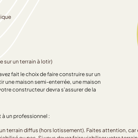
sique
sur un terrain à lotir)
avez fait le choix de faire construire sur un
bâtir une maison semi-enterrée, une maison
 votre constructeur devra s'assurer de la
t à un professionnel :
d'un terrain diffus (hors lotissement). Faites attention, ca
abilisé ou pas. Si vous devez faire viabiliser votre terrai