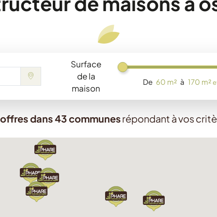
ructeur de maisons à o
Surface
Chargement...
de la
De
60 m²
à
170 m²
e
maison
 offres dans 43 communes
répondant à vos crit