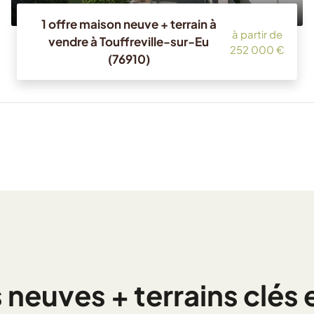
1 offre maison neuve + terrain à
à partir de
vendre à Touffreville-sur-Eu
252 000 €
(76910)
neuves + terrains clés e