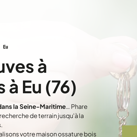
Eu
uves à
 à Eu (76)
 dans la Seine-Maritime
… Phare
cherche de terrain jusqu'à la
.
alisons votre maison ossature bois