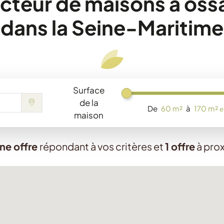
cteur de maisons à ossa
dans la Seine-Maritime
Surface
Chargement...
de la
De
60 m²
à
170 m²
e
maison
ne offre
répondant à vos critères
et
1 offre
à pro