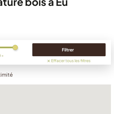
ture bois à Eu
Filtrer
t +
×
Effacer tous les filtres
ximité