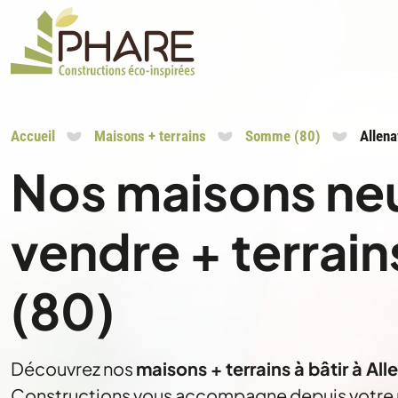
Accueil
Maisons + terrains
Somme (80)
Allena
Nos maisons ne
vendre + terrain
(80)
Découvrez nos
maisons + terrains à bâtir à A
Constructions vous accompagne depuis votre re