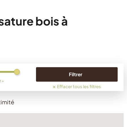
sature bois à
Filtrer
t +
×
Effacer tous les filtres
ximité