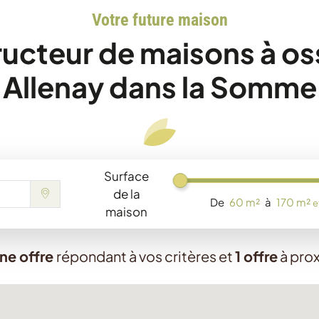
Votre future maison
ucteur de maisons à os
Allenay dans la Somme
Surface
Chargement...
de la
De
60 m²
à
170 m²
e
maison
ne offre
répondant à vos critères
et
1 offre
à pro