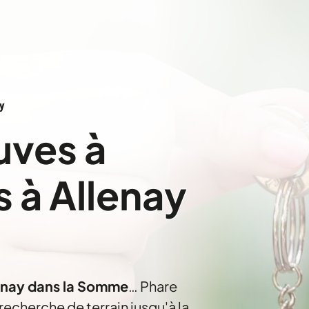
y
uves à
s à Allenay
llenay dans la Somme
… Phare
cherche de terrain jusqu'à la