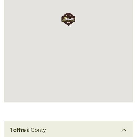
Chargement...
1 offre
à Conty