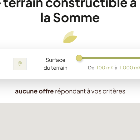
 terrain constructible 
la Somme
Surface
Chargement...
du terrain
De
100 m²
à
1.000 m
aucune offre
répondant à vos critères