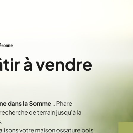
éronne
âtir à vendre
onne dans la Somme
… Phare
cherche de terrain jusqu'à la
.
alisons votre maison ossature bois