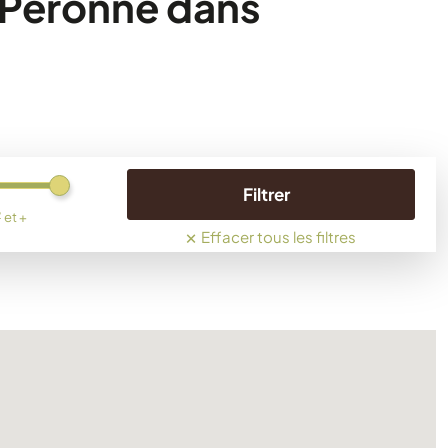
à Péronne dans
Filtrer
²
et +
×
Effacer tous les filtres