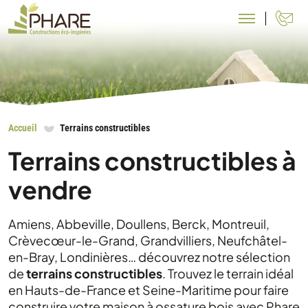
N
Accueil
Terrains constructibles
Terrains constructibles à
vendre
Amiens, Abbeville, Doullens, Berck, Montreuil,
Crèvecœur-le-Grand, Grandvilliers, Neufchâtel-
en-Bray, Londinières… découvrez notre sélection
de
terrains constructibles
. Trouvez le terrain idéal
en Hauts-de-France et Seine-Maritime pour faire
construire votre maison à ossature bois avec Phare