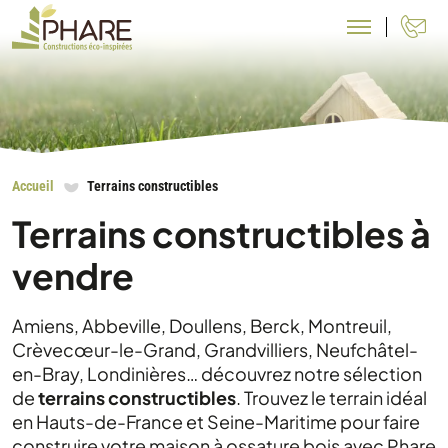
N
Accueil
Terrains constructibles
Terrains constructibles à
vendre
Amiens, Abbeville, Doullens, Berck, Montreuil,
Crèvecœur-le-Grand, Grandvilliers, Neufchâtel-
en-Bray, Londinières… découvrez notre sélection
de
terrains constructibles
. Trouvez le terrain idéal
en Hauts-de-France et Seine-Maritime pour faire
construire votre maison à ossature bois avec Phare