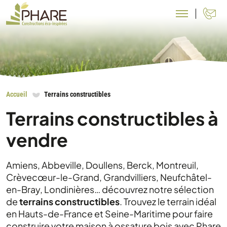
N
Accueil
Terrains constructibles
Terrains constructibles à
vendre
Amiens, Abbeville, Doullens, Berck, Montreuil,
Crèvecœur-le-Grand, Grandvilliers, Neufchâtel-
en-Bray, Londinières… découvrez notre sélection
de
terrains constructibles
. Trouvez le terrain idéal
en Hauts-de-France et Seine-Maritime pour faire
construire votre maison à ossature bois avec Phare