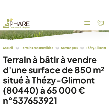
N
Accueil
Terrains constructibles
Somme (80)
Thézy-Glimont
Terrain à bâtir à vendre
d'une surface de 850 m²
situé à Thézy-Glimont
(80440) à 65 000 €
n°537653921