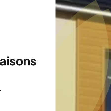
aisons
-
Chargement...