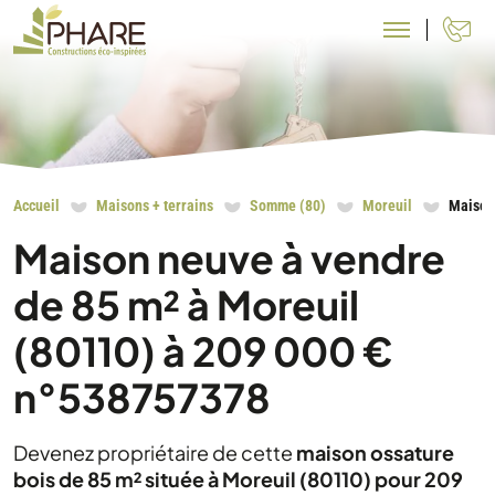
N
Accueil
Maisons + terrains
Somme (80)
Moreuil
Maison
Maison neuve à vendre
de 85 m² à Moreuil
(80110) à 209 000 €
n°538757378
Devenez propriétaire de cette
maison ossature
bois de 85 m² située à Moreuil (80110) pour 209