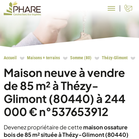
N
Accueil
Maisons + terrains
Somme (80)
Thézy-Glimont
Maison neuve à vendre
de 85 m² à Thézy-
Glimont (80440) à 244
000 € n°537653912
Devenez propriétaire de cette
maison ossature
bois de 85 m² située à Thézy-Glimont (80440)