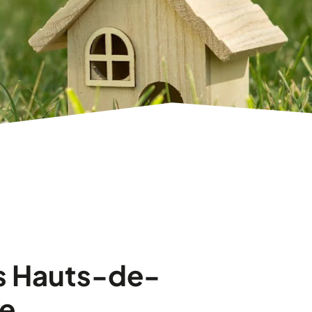
es Hauts-de-
me