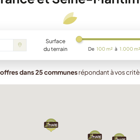
Surface
Chargement...
du terrain
De
100 m²
à
1.000 m
 offres dans 25 communes
répondant à vos critè