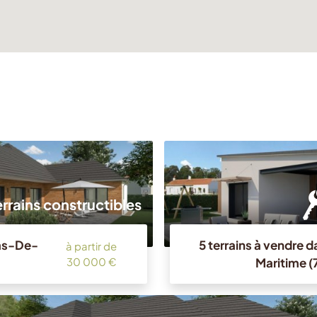
errains constructibles
Pas-De-
5 terrains à vendre d
à partir de
Maritime (
30 000 €