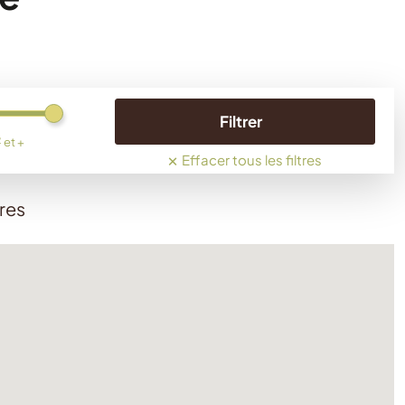
Filtrer
²
et +
×
Effacer tous les filtres
res